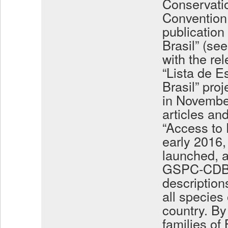
Conservati
Convention 
publication
Brasil” (se
with the rel
“Lista de E
Brasil” pro
in November
articles an
“Access to 
early 2016,
launched, ai
GSPC-CDB f
descriptions
all species
country. By
families of