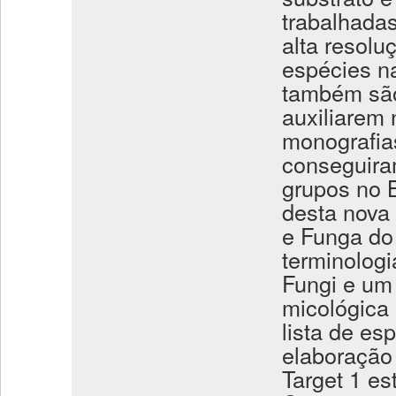
trabalhada
alta resol
espécies na
também são
auxiliarem
monografia
conseguira
grupos no B
desta nova 
e Funga do
terminologi
Fungi e um
micológica 
lista de es
elaboração 
Target 1 es