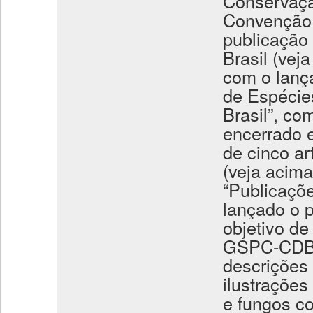
Conservaçã
Convenção 
publicação
Brasil (vej
com o lança
de Espécies
Brasil”, co
encerrado 
de cinco ar
(veja acim
“Publicaçõe
lançado o p
objetivo de
GSPC-CDB p
descrições 
ilustrações
e fungos co