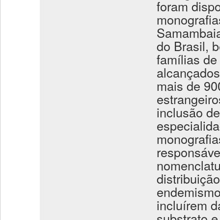
foram dispo
monografias
Samambaias
do Brasil,
famílias d
alcançados 
mais de 900
estrangeiro
inclusão d
especialid
monografia
responsáve
nomenclatu
distribuiçã
endemismo 
incluírem d
substrato e