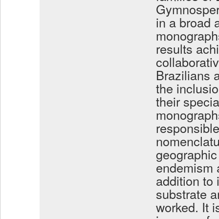
Gymnosperm
in a broad 
monographs
results ac
collaborati
Brazilians a
the inclusi
their specia
monographs
responsible
nomenclatu
geographic d
endemism a
addition to 
substrate a
worked. It i